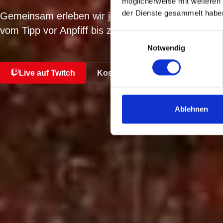
möglicherweise mit weiteren
der Dienste gesammelt habe
Gemeinsam erleben wir jeden Spieltag des 1. FC 
vom Tipp vor Anpfiff bis zur letzten Minute der Ma
Einwilligungsauswahl
Notwendig
Live auf Twitch
Kostenlos mittippen
Ablehnen